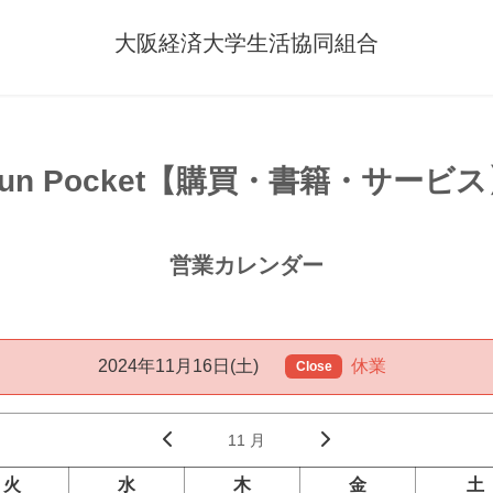
大阪経済大学生活協同組合
un Pocket【購買・書籍・サービ
営業カレンダー
2024年11月16日(土)
休業
Close
11 月
火
水
木
金
土