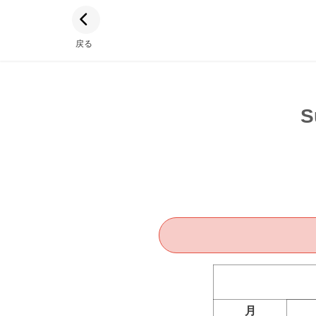
戻る
S
月